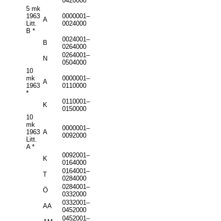
0420000
5 mk
1963
0000001–
A
Litt.
0024000
B *
0024001–
B
0264000
0264001–
N
0504000
10
mk
0000001–
A
1963
0110000
*
0110001–
K
0150000
10
mk
0000001–
1963
A
0092000
Litt.
A *
0092001–
K
0164000
0164001–
T
0284000
0284001–
Ö
0332000
0332001–
AA
0452000
0452001–