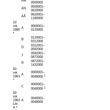
AM
0500000
0500001–
AN
0620000
0620001–
AÅ
1180000
10
mk
0000001–
A
1980
0120000
*
0120001–
B
0312000
0312001–
D
0592000
0592001–
J
0872000
0872001–
R
1432000
50
0000001–
mk
A
1
1963
0048000
*
0000001–
C
1
0040000
50
mk
0040001–
1963
A
0048000
Litt.
A *