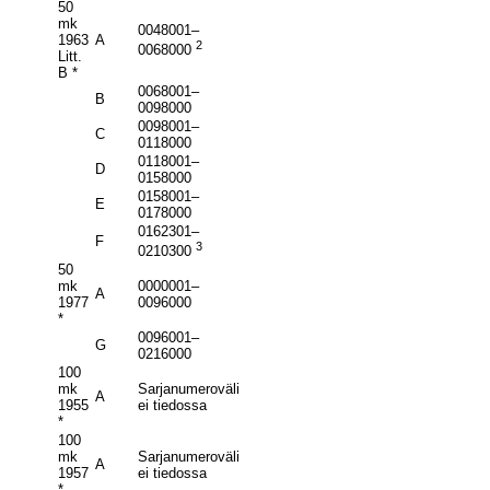
50
mk
0048001–
1963
A
2
0068000
Litt.
B *
0068001–
B
0098000
0098001–
C
0118000
0118001–
D
0158000
0158001–
E
0178000
0162301–
F
3
0210300
50
mk
0000001–
A
1977
0096000
*
0096001–
G
0216000
100
mk
Sarjanumeroväli
A
1955
ei tiedossa
*
100
mk
Sarjanumeroväli
A
1957
ei tiedossa
*