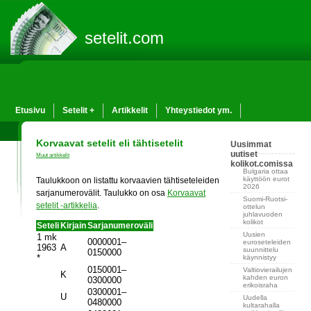
setelit.com
Etusivu
Setelit +
Artikkelit
Yhteystiedot ym.
Korvaavat setelit eli tähtisetelit
Uusimmat
uutiset
Muut artikkelit
kolikot.comissa
Bulgaria ottaa
käyttöön eurot
Taulukkoon on listattu korvaavien tähtiseteleiden
2026
sarjanumerovälit. Taulukko on osa
Korvaavat
Suomi-Ruotsi-
setelit -artikkelia
.
ottelun
juhlavuoden
kolikot
Seteli
Kirjain
Sarjanumeroväli
Uusien
1 mk
0000001–
euroseteleiden
1963
A
suunnittelu
0150000
*
käynnistyy
0150001–
Valtiovierailujen
K
kahden euron
0300000
erikoisraha
0300001–
U
Uudella
0480000
kultarahalla