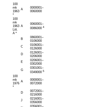
100
mk
0000001–
A
1963
0060000
*
100
mk
0060001–
1963
A
4
0086000
Litt.
A *
0860001–
B
0106000
0106001–
C
0126000
0126001–
D
0206000
0206001–
E
0302000
0301001–
G
5
0349000
100
mk
0000001–
A
1976
0072000
*
0072001–
D
0216000
0216001–
J
0356000
0356001–