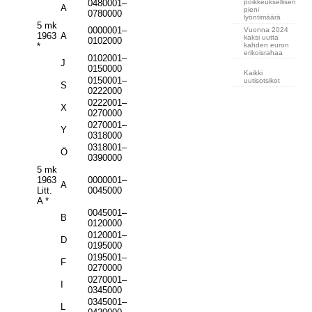
poikkeuksellisen
0480001–
A
pieni
0780000
lyöntimäärä
5 mk
0000001–
Vuonna 2024
1963
A
kaksi uutta
0102000
kahden euron
*
erikoisrahaa
0102001–
J
0150000
Kaikki
0150001–
uutisotsikot
S
0222000
0222001–
X
0270000
0270001–
Y
0318000
0318001–
Ö
0390000
5 mk
1963
0000001–
A
Litt.
0045000
A *
0045001–
B
0120000
0120001–
D
0195000
0195001–
F
0270000
0270001–
I
0345000
0345001–
L