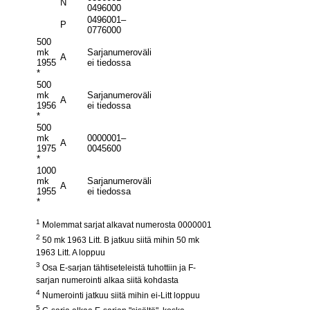
N
0496000
0496001–
P
0776000
500
mk
Sarjanumeroväli
A
1955
ei tiedossa
*
500
mk
Sarjanumeroväli
A
1956
ei tiedossa
*
500
mk
0000001–
A
1975
0045600
*
1000
mk
Sarjanumeroväli
A
1955
ei tiedossa
*
1
Molemmat sarjat alkavat numerosta 0000001
2
50 mk 1963 Litt. B jatkuu siitä mihin 50 mk
1963 Litt. A loppuu
3
Osa E-sarjan tähtiseteleistä tuhottiin ja F-
sarjan numerointi alkaa siitä kohdasta
4
Numerointi jatkuu siitä mihin ei-Litt loppuu
5