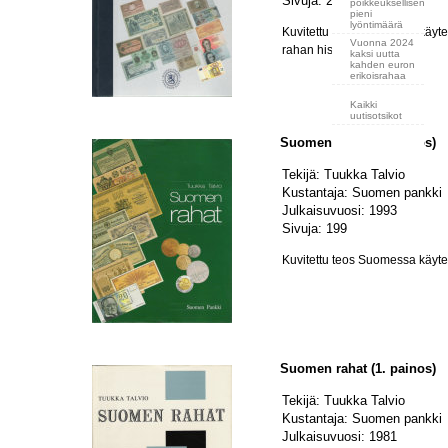
Sivuja: 224
poikkeuksellisen
pieni
lyöntimäärä
Kuvitettu teos Suomessa käytet
Vuonna 2024
rahan historiasta.
kaksi uutta
kahden euron
erikoisrahaa
Kaikki
uutisotsikot
Suomen rahat (2. painos)
Tekijä: Tuukka Talvio
Kustantaja: Suomen pankki
Julkaisuvuosi: 1993
Sivuja: 199
Kuvitettu teos Suomessa käytety
Suomen rahat (1. painos)
Tekijä: Tuukka Talvio
Kustantaja: Suomen pankki
Julkaisuvuosi: 1981