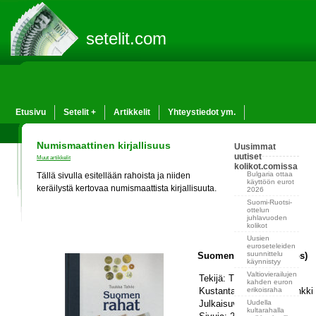
setelit.com
Etusivu
Setelit +
Artikkelit
Yhteystiedot ym.
Numismaattinen kirjallisuus
Uusimmat
uutiset
Muut artikkelit
kolikot.comissa
Bulgaria ottaa
Tällä sivulla esitellään rahoista ja niiden
käyttöön eurot
keräilystä kertovaa numismaattista kirjallisuuta.
2026
Suomi-Ruotsi-
ottelun
juhlavuoden
kolikot
Uusien
euroseteleiden
suunnittelu
Suomen rahat (3. painos)
käynnistyy
Valtiovierailujen
Tekijä: Tuukka Talvio
kahden euron
Kustantaja: Suomen Pankki
erikoisraha
Julkaisuvuosi: 2003
Uudella
kultarahalla