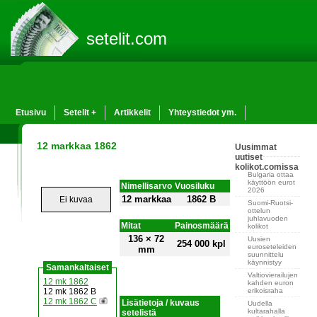
setelit.com
Etusivu
Setelit +
Artikkelit
Yhteystiedot ym.
12 markkaa 1862
Uusimmat
uutiset
kolikot.comissa
Bulgaria ottaa
käyttöön eurot
Nimellisarvo
Vuosiluku
2026
12 markkaa
1862 B
Ei kuvaa
Suomi-Ruotsi-
ottelun
juhlavuoden
Mitat
Painosmäärä
kolikot
136 × 72
Uusien
254 000 kpl
euroseteleiden
mm
suunnittelu
käynnistyy
Samankaltaiset
Valtiovierailujen
12 mk 1862
kahden euron
erikoisraha
12 mk 1862 B
12 mk 1862 C
Lisätietoja / kuvaus
Uudella
kultarahalla
setelistä