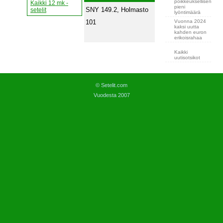
poikkeuksellisen
Kaikki 12 mk -
pieni
SNY 149.2, Holmasto
setelit
lyöntimäärä
Vuonna 2024
101
kaksi uutta
kahden euron
erikoisrahaa
Kaikki
uutisotsikot
© Setelit.com
Vuodesta 2007