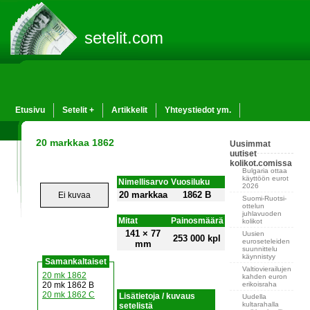
setelit.com
Etusivu
Setelit +
Artikkelit
Yhteystiedot ym.
20 markkaa 1862
Uusimmat
uutiset
kolikot.comissa
Bulgaria ottaa
käyttöön eurot
Nimellisarvo
Vuosiluku
2026
20 markkaa
1862 B
Ei kuvaa
Suomi-Ruotsi-
ottelun
juhlavuoden
Mitat
Painosmäärä
kolikot
141 × 77
Uusien
253 000 kpl
euroseteleiden
mm
suunnittelu
käynnistyy
Samankaltaiset
Valtiovierailujen
20 mk 1862
kahden euron
erikoisraha
20 mk 1862 B
20 mk 1862 C
Lisätietoja / kuvaus
Uudella
kultarahalla
setelistä