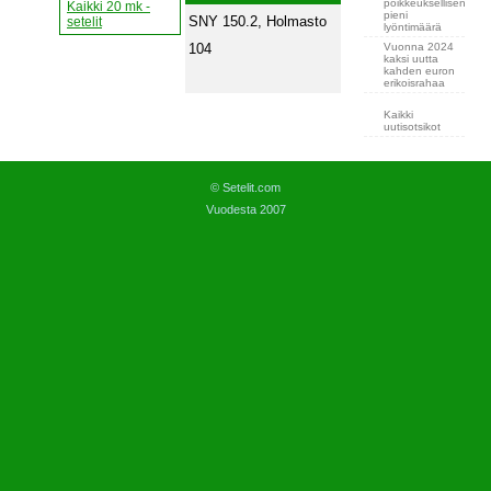
poikkeuksellisen
Kaikki 20 mk -
pieni
SNY 150.2, Holmasto
setelit
lyöntimäärä
Vuonna 2024
104
kaksi uutta
kahden euron
erikoisrahaa
Kaikki
uutisotsikot
© Setelit.com
Vuodesta 2007