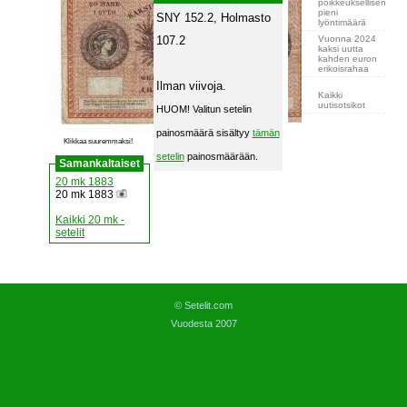
poikkeuksellisen
pieni
SNY 152.2, Holmasto
lyöntimäärä
Vuonna 2024
107.2
kaksi uutta
kahden euron
erikoisrahaa
Ilman viivoja.
Kaikki
uutisotsikot
HUOM! Valitun setelin
painosmäärä sisältyy
tämän
Klikkaa suuremmaksi!
setelin
painosmäärään.
Samankaltaiset
20 mk 1883
20 mk 1883
Kaikki 20 mk -
setelit
© Setelit.com
Vuodesta 2007