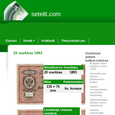
setelit.com
Etusivu
Setelit +
Artikkelit
Yhteystiedot ym.
20 markkaa 1883
Uusimmat
uutiset
kolikot.comissa
Bulgaria ottaa
käyttöön eurot
Nimellisarvo
Vuosiluku
2026
20 markkaa
1883
Suomi-Ruotsi-
ottelun
juhlavuoden
Mitat
Painosmäärä
kolikot
139 × 79
Uusien
ks. kuvaus
euroseteleiden
mm
suunnittelu
käynnistyy
Valtiovierailujen
kahden euron
erikoisraha
Lisätietoja / kuvaus
Uudella
kultarahalla
setelistä