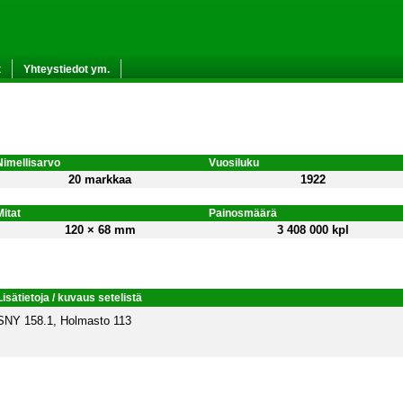
t
Yhteystiedot ym.
Nimellisarvo
Vuosiluku
20 markkaa
1922
Mitat
Painosmäärä
120 × 68 mm
3 408 000 kpl
Lisätietoja / kuvaus setelistä
SNY 158.1, Holmasto 113