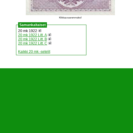
Klikkaa suuremmaksi!
Samankaltaiset
20 mk 1922
20 mk 1922 Litt. A
20 mk 1922 Litt. B
20 mk 1922 Litt. C
Kaikki 20 mk -setelit