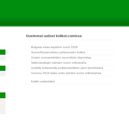
Uusimmat uutiset kolikot.comissa
Bulgaria ottaa käyttöön eurot 2026
Suomi-Ruotsi-ottelun juhlavuoden kolikot
Uusien euroseteleiden suunnittelu käynnistyy
Valtiovierailujen kahden euron erikoisraha
Uudella kultarahalla poikkeuksellisen pieni lyöntimäärä
Vuonna 2024 kaksi uutta kahden euron erikoisrahaa
Kaikki uutisotsikot