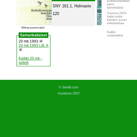
poikkeuksellisen
pieni
SNY 161.1, Holmasto
lyöntimäärä
Vuonna 2024
120
kaksi uutta
kahden euron
erikoisrahaa
Klikkaa suuremmaksi!
Kaikki
Samankaltaiset
uutisotsikot
20 mk 1993
20 mk 1993 Litt. A
Kaikki 20 mk -
setelit
© Setelit.com
Vuodesta 2007