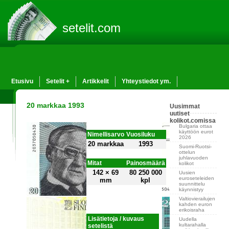
setelit.com
Etusivu
Setelit +
Artikkelit
Yhteystiedot ym.
20 markkaa 1993
Uusimmat
uutiset
kolikot.comissa
Bulgaria ottaa
käyttöön eurot
Nimellisarvo
Vuosiluku
2026
20 markkaa
1993
Suomi-Ruotsi-
ottelun
juhlavuoden
Mitat
Painosmäärä
kolikot
142 × 69
80 250 000
Uusien
euroseteleiden
mm
kpl
suunnittelu
käynnistyy
Valtiovierailujen
kahden euron
erikoisraha
Lisätietoja / kuvaus
Uudella
kultarahalla
setelistä