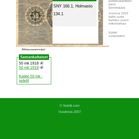
poikkeuksellisen
pieni
SNY 166.1, Holmasto
lyöntimäärä
Vuonna 2024
134.1
kaksi uutta
kahden euron
erikoisrahaa
Kaikki
uutisotsikot
Klikkaa suuremmaksi!
Samankaltaiset
50 mk 1918
50 mk 1918
Kaikki 50 mk -
setelit
© Setelit.com
Vuodesta 2007