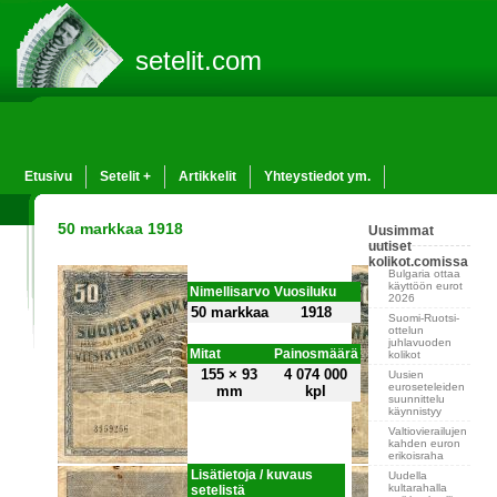
setelit.com
Etusivu
Setelit +
Artikkelit
Yhteystiedot ym.
50 markkaa 1918
Uusimmat
uutiset
kolikot.comissa
Bulgaria ottaa
käyttöön eurot
Nimellisarvo
Vuosiluku
2026
50 markkaa
1918
Suomi-Ruotsi-
ottelun
juhlavuoden
Mitat
Painosmäärä
kolikot
155 × 93
4 074 000
Uusien
euroseteleiden
mm
kpl
suunnittelu
käynnistyy
Valtiovierailujen
kahden euron
erikoisraha
Lisätietoja / kuvaus
Uudella
kultarahalla
setelistä