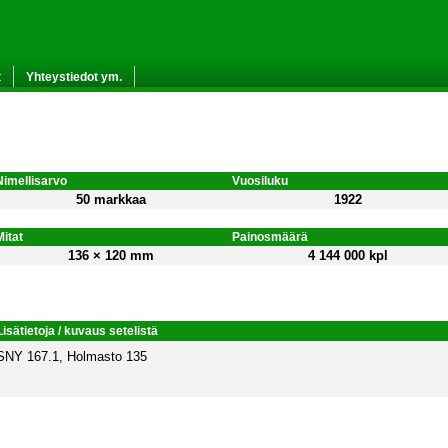
t
Yhteystiedot ym.
Nimellisarvo
Vuosiluku
50 markkaa
1922
Mitat
Painosmäärä
136 × 120 mm
4 144 000 kpl
Lisätietoja / kuvaus setelistä
SNY 167.1, Holmasto 135