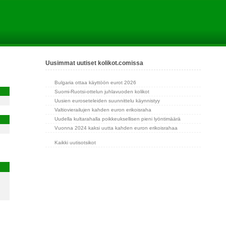
Uusimmat uutiset kolikot.comissa
Bulgaria ottaa käyttöön eurot 2026
Suomi-Ruotsi-ottelun juhlavuoden kolikot
Uusien euroseteleiden suunnittelu käynnistyy
Valtiovierailujen kahden euron erikoisraha
Uudella kultarahalla poikkeuksellisen pieni lyöntimäärä
Vuonna 2024 kaksi uutta kahden euron erikoisrahaa
Kaikki uutisotsikot