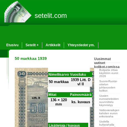
setelit.com
Etusivu
Setelit +
Artikkelit
Yhteystiedot ym.
50 markkaa 1939
Uusimmat
uutiset
kolikot.comissa
Bulgaria ottaa
käyttöön eurot
Nimellisarvo
Vuosiluku
2026
1939 Litt. D
Suomi-Ruotsi-
50 markkaa
vl II
ottelun
juhlavuoden
kolikot
Mitat
Painosmäärä
Uusien
euroseteleiden
136 × 120
ks. kuvaus
suunnittelu
mm
käynnistyy
Valtiovierailujen
kahden euron
erikoisraha
Uudella
kultarahalla
Lisätietoja / kuvaus