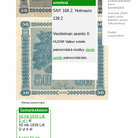
poikkeuksellisen
setelistä
pieni
lyöntimäärä
SNY 168.2, Holmasto
Vuonna 2024
kaksi uutta
139.2
kahden euron
erikoisrahaa
Kaikki
Vesileiman asento II.
uutisotsikot
HUOM! Valitun setelin
painosmäärä sisältyy
tämän
setelin
painosmäärään.
Klikkaa suuremmaksi!
Samankaltaiset
50 mk 1939 Litt.
D vl I
50 mk 1939 Litt.
D vl II