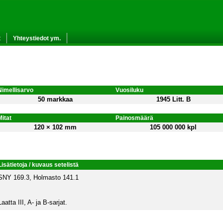
t
Yhteystiedot ym.
Nimellisarvo
Vuosiluku
50 markkaa
1945 Litt. B
Mitat
Painosmäärä
120 × 102 mm
105 000 000 kpl
Lisätietoja / kuvaus setelistä
SNY 169.3, Holmasto 141.1
Laatta III, A- ja B-sarjat.