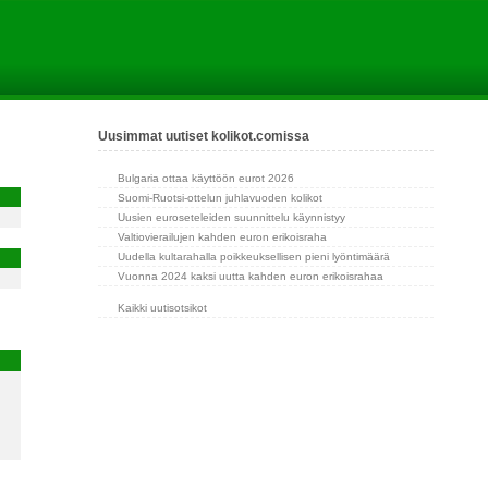
Uusimmat uutiset kolikot.comissa
Bulgaria ottaa käyttöön eurot 2026
Suomi-Ruotsi-ottelun juhlavuoden kolikot
Uusien euroseteleiden suunnittelu käynnistyy
Valtiovierailujen kahden euron erikoisraha
Uudella kultarahalla poikkeuksellisen pieni lyöntimäärä
Vuonna 2024 kaksi uutta kahden euron erikoisrahaa
Kaikki uutisotsikot