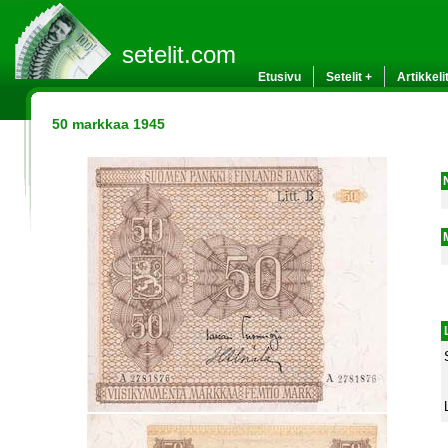
setelit.com
Etusivu
Setelit +
Artikkeli
50 markkaa 1945