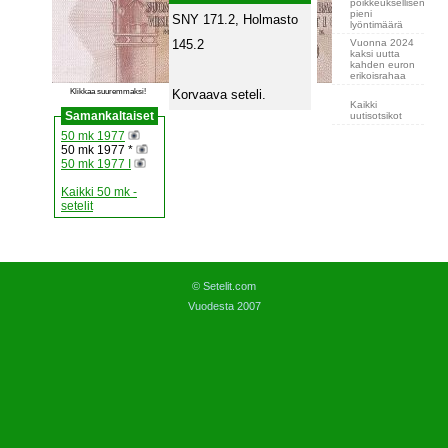
poikkeuksellisen
pieni
SNY 171.2, Holmasto
lyöntimäärä
Vuonna 2024
145.2
kaksi uutta
kahden euron
erikoisrahaa
Klikkaa suuremmaksi!
Korvaava seteli.
Kaikki
Samankaltaiset
uutisotsikot
50 mk 1977
50 mk 1977 *
50 mk 1977 I
Kaikki 50 mk -
setelit
© Setelit.com
Vuodesta 2007