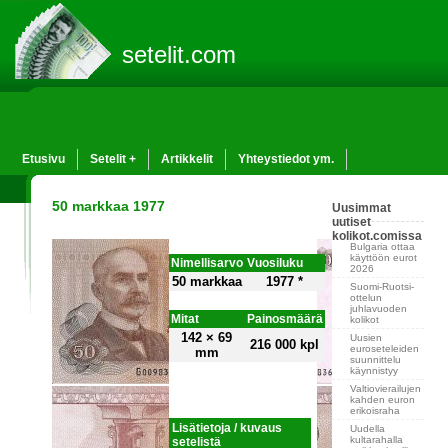
setelit.com
Etusivu
Setelit +
Artikkelit
Yhteystiedot ym.
50 markkaa 1977
Uusimmat
uutiset
kolikot.comissa
Bulgaria ottaa
käyttöön eurot
Nimellisarvo
Vuosiluku
2026
50 markkaa
1977 *
Suomi-Ruotsi-
ottelun
juhlavuoden
Mitat
Painosmäärä
kolikot
142 × 69
Uusien
216 000 kpl
euroseteleiden
mm
suunnittelu
käynnistyy
Valtiovierailujen
kahden euron
erikoisraha
Lisätietoja / kuvaus
Uudella
kultarahalla
setelistä