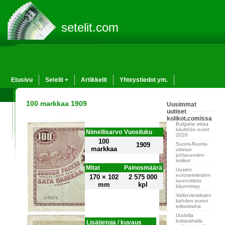
setelit.com
Etusivu
Setelit +
Artikkelit
Yhteystiedot ym.
100 markkaa 1909
Uusimmat
uutiset
kolikot.comissa
Bulgaria ottaa
käyttöön eurot
Nimellisarvo
Vuosiluku
2026
100
Suomi-Ruotsi-
1909
markkaa
ottelun
juhlavuoden
kolikot
Mitat
Painosmäärä
Uusien
euroseteleiden
170 × 102
2 575 000
suunnittelu
mm
kpl
käynnistyy
Valtiovierailujen
kahden euron
erikoisraha
Uudella
kultarahalla
Lisätietoja / kuvaus