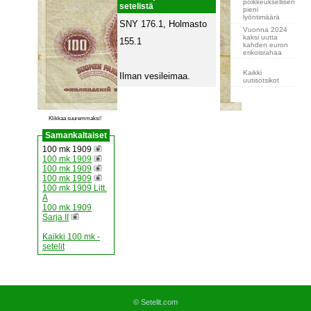
poikkeuksellisen
setelistä
pieni
lyöntimäärä
SNY 176.1, Holmasto
Vuonna 2024
kaksi uutta
155.1
kahden euron
erikoisrahaa
Kaikki
Ilman vesileimaa.
uutisotsikot
Klikkaa suuremmaksi!
Samankaltaiset
100 mk 1909
100 mk 1909
100 mk 1909
100 mk 1909
100 mk 1909 Litt.
A
100 mk 1909
Sarja II
Kaikki 100 mk -
setelit
© Setelit.com