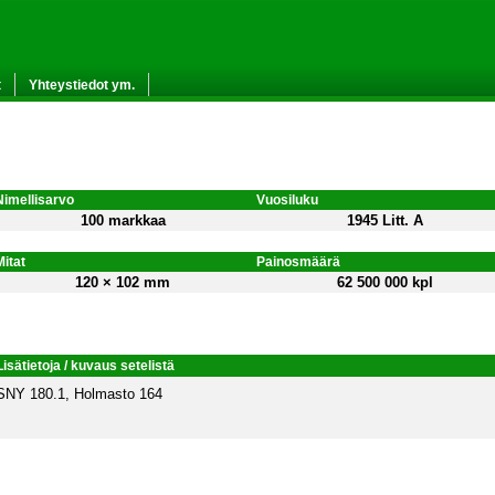
t
Yhteystiedot ym.
Nimellisarvo
Vuosiluku
100 markkaa
1945 Litt. A
Mitat
Painosmäärä
120 × 102 mm
62 500 000 kpl
Lisätietoja / kuvaus setelistä
SNY 180.1, Holmasto 164