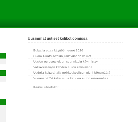
Uusimmat uutiset kolikot.comissa
Bulgaria ottaa käyttöön eurot 2026
Suomi-Ruotsi-ottelun juhlavuoden kolikot
Uusien euroseteleiden suunnittelu käynnistyy
Valtiovierailujen kahden euron erikoisraha
Uudella kultarahalla poikkeuksellisen pieni lyöntimäärä
Vuonna 2024 kaksi uutta kahden euron erikoisrahaa
Kaikki uutisotsikot