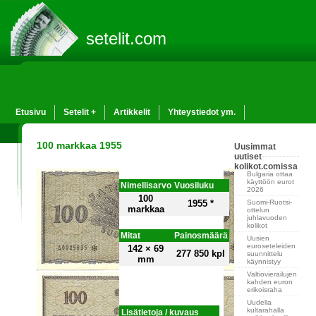
setelit.com
Etusivu
Setelit +
Artikkelit
Yhteystiedot ym.
100 markkaa 1955
Uusimmat
uutiset
kolikot.comissa
Bulgaria ottaa
käyttöön eurot
Nimellisarvo
Vuosiluku
2026
100
Suomi-Ruotsi-
1955 *
markkaa
ottelun
juhlavuoden
kolikot
Mitat
Painosmäärä
Uusien
euroseteleiden
142 × 69
277 850 kpl
suunnittelu
mm
käynnistyy
Valtiovierailujen
kahden euron
erikoisraha
Uudella
kultarahalla
Lisätietoja / kuvaus