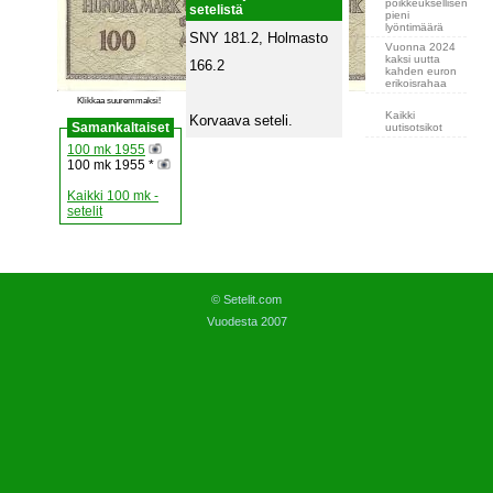
poikkeuksellisen
setelistä
pieni
lyöntimäärä
SNY 181.2, Holmasto
Vuonna 2024
kaksi uutta
166.2
kahden euron
erikoisrahaa
Klikkaa suuremmaksi!
Kaikki
Korvaava seteli.
Samankaltaiset
uutisotsikot
100 mk 1955
100 mk 1955 *
Kaikki 100 mk -
setelit
© Setelit.com
Vuodesta 2007