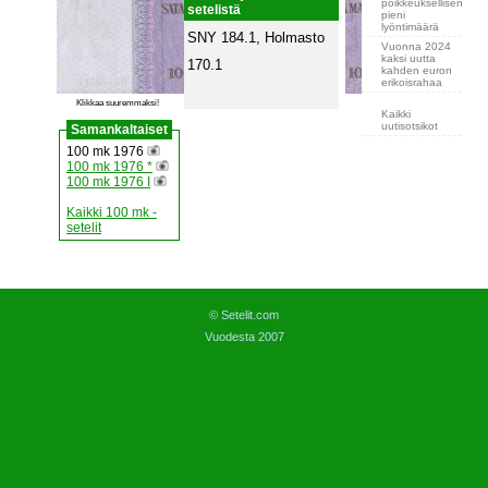
poikkeuksellisen
setelistä
pieni
lyöntimäärä
SNY 184.1, Holmasto
Vuonna 2024
kaksi uutta
170.1
kahden euron
erikoisrahaa
Klikkaa suuremmaksi!
Kaikki
uutisotsikot
Samankaltaiset
100 mk 1976
100 mk 1976 *
100 mk 1976 I
Kaikki 100 mk -
setelit
© Setelit.com
Vuodesta 2007