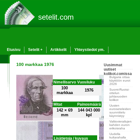
setelit.com
Etusivu
Setelit +
Artikkelit
Yhteystiedot ym.
100 markkaa 1976
Uusimmat
uutiset
kolikot.comissa
Bulgaria ottaa
käyttöön eurot
Nimellisarvo
Vuosiluku
2026
100
Suomi-Ruotsi-
1976
markkaa
ottelun
juhlavuoden
kolikot
Mitat
Painosmäärä
Uusien
euroseteleiden
142 × 69
144 043 000
suunnittelu
mm
kpl
käynnistyy
Valtiovierailujen
kahden euron
erikoisraha
Uudella
kultarahalla
Lisätietoja / kuvaus