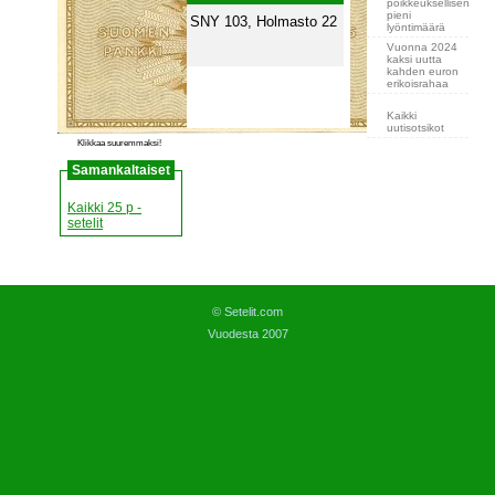
poikkeuksellisen
pieni
SNY 103, Holmasto 22
lyöntimäärä
Vuonna 2024
kaksi uutta
kahden euron
erikoisrahaa
Kaikki
uutisotsikot
Klikkaa suuremmaksi!
Samankaltaiset
Kaikki 25 p -
setelit
© Setelit.com
Vuodesta 2007