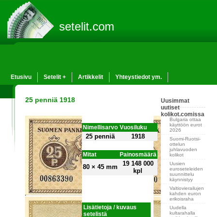
setelit.com
Etusivu
Setelit +
Artikkelit
Yhteystiedot ym.
25 penniä 1918
Uusimmat
uutiset
kolikot.comissa
Bulgaria ottaa
käyttöön eurot
Nimellisarvo
Vuosiluku
2026
25 penniä
1918
Suomi-Ruotsi-
ottelun
juhlavuoden
Mitat
Painosmäärä
kolikot
19 148 000
Uusien
80 × 45 mm
euroseteleiden
kpl
suunnittelu
käynnistyy
Valtiovierailujen
kahden euron
erikoisraha
Lisätietoja / kuvaus
Uudella
kultarahalla
setelistä