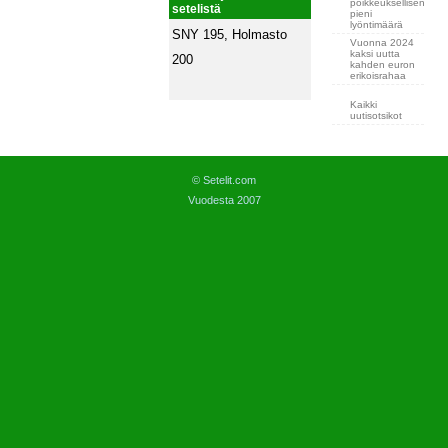
poikkeuksellisen
setelistä
pieni
lyöntimäärä
SNY 195, Holmasto
Vuonna 2024
kaksi uutta
200
kahden euron
erikoisrahaa
Kaikki
uutisotsikot
© Setelit.com
Vuodesta 2007