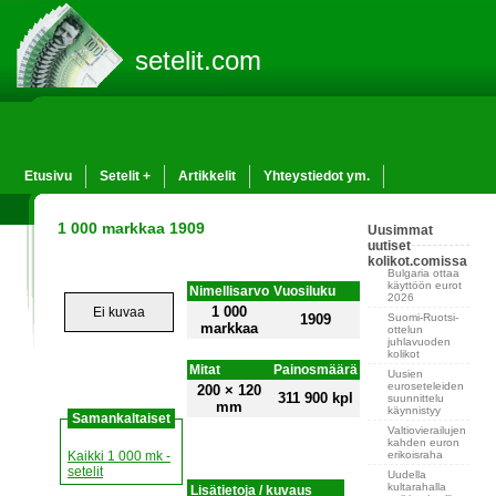
setelit.com
Etusivu
Setelit +
Artikkelit
Yhteystiedot ym.
1 000 markkaa 1909
Uusimmat
uutiset
kolikot.comissa
Bulgaria ottaa
käyttöön eurot
Nimellisarvo
Vuosiluku
2026
1 000
Ei kuvaa
Suomi-Ruotsi-
1909
markkaa
ottelun
juhlavuoden
kolikot
Mitat
Painosmäärä
Uusien
euroseteleiden
200 × 120
311 900 kpl
suunnittelu
mm
käynnistyy
Samankaltaiset
Valtiovierailujen
kahden euron
erikoisraha
Kaikki 1 000 mk -
setelit
Uudella
kultarahalla
Lisätietoja / kuvaus