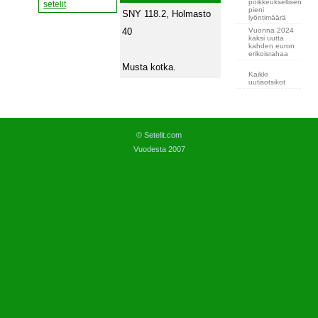
poikkeuksellisen
setelit
pieni
SNY 118.2, Holmasto
lyöntimäärä
Vuonna 2024
40
kaksi uutta
kahden euron
erikoisrahaa
Musta kotka.
Kaikki
uutisotsikot
© Setelit.com
Vuodesta 2007