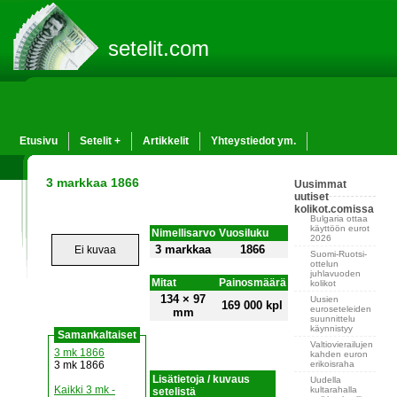
setelit.com
Etusivu
Setelit +
Artikkelit
Yhteystiedot ym.
3 markkaa 1866
Uusimmat
uutiset
kolikot.comissa
Bulgaria ottaa
käyttöön eurot
Nimellisarvo
Vuosiluku
2026
3 markkaa
1866
Ei kuvaa
Suomi-Ruotsi-
ottelun
juhlavuoden
Mitat
Painosmäärä
kolikot
134 × 97
Uusien
169 000 kpl
euroseteleiden
mm
suunnittelu
käynnistyy
Samankaltaiset
Valtiovierailujen
3 mk 1866
kahden euron
erikoisraha
3 mk 1866
Lisätietoja / kuvaus
Uudella
Kaikki 3 mk -
kultarahalla
setelistä