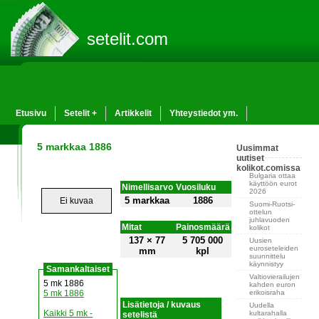
setelit.com
Etusivu
Setelit +
Artikkelit
Yhteystiedot ym.
5 markkaa 1886
Uusimmat
uutiset
kolikot.comissa
Bulgaria ottaa
käyttöön eurot
Nimellisarvo
Vuosiluku
2026
5 markkaa
1886
Ei kuvaa
Suomi-Ruotsi-
ottelun
juhlavuoden
Mitat
Painosmäärä
kolikot
137 × 77
5 705 000
Uusien
euroseteleiden
mm
kpl
suunnittelu
käynnistyy
Samankaltaiset
Valtiovierailujen
5 mk 1886
kahden euron
erikoisraha
5 mk 1886
Lisätietoja / kuvaus
Uudella
Kaikki 5 mk -
kultarahalla
setelistä