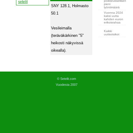
poikkeuksellisen
setelit
pieni
SNY 128.1, Holmasto
lyöntimäärä
Vuonna 2024
50.1
kaksi uutta
kahden euron
erikoisrahaa
Vesileimalla
Kaikki
uutisotsikot
(teräväkärkinen "5"
heikosti näkyvissä
oikealla).
© Setelit.com
Vuodesta 2007