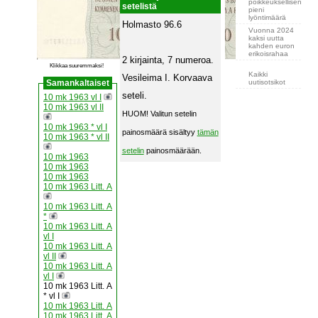
poikkeuksellisen
setelistä
pieni
lyöntimäärä
Holmasto 96.6
Vuonna 2024
kaksi uutta
kahden euron
erikoisrahaa
2 kirjainta, 7 numeroa.
Klikkaa suuremmaksi!
Kaikki
Vesileima I. Korvaava
uutisotsikot
Samankaltaiset
seteli.
10 mk 1963 vl I
10 mk 1963 vl II
HUOM! Valitun setelin
10 mk 1963 * vl I
painosmäärä sisältyy
tämän
10 mk 1963 * vl II
setelin
painosmäärään.
10 mk 1963
10 mk 1963
10 mk 1963
10 mk 1963 Litt. A
10 mk 1963 Litt. A
*
10 mk 1963 Litt. A
vl I
10 mk 1963 Litt. A
vl II
10 mk 1963 Litt. A
vl I
10 mk 1963 Litt. A
* vl I
10 mk 1963 Litt. A
10 mk 1963 Litt. A