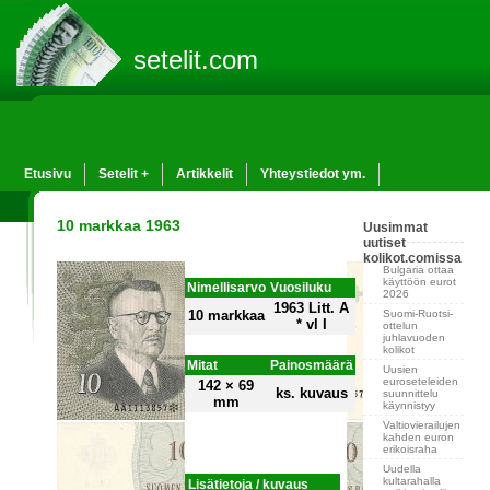
setelit.com
Etusivu
Setelit +
Artikkelit
Yhteystiedot ym.
10 markkaa 1963
Uusimmat
uutiset
kolikot.comissa
Bulgaria ottaa
käyttöön eurot
Nimellisarvo
Vuosiluku
2026
1963 Litt. A
Suomi-Ruotsi-
10 markkaa
* vl I
ottelun
juhlavuoden
kolikot
Mitat
Painosmäärä
Uusien
euroseteleiden
142 × 69
ks. kuvaus
suunnittelu
mm
käynnistyy
Valtiovierailujen
kahden euron
erikoisraha
Uudella
kultarahalla
Lisätietoja / kuvaus