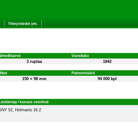
t
Yhteystiedot ym.
Nimellisarvo
Vuosiluku
3 ruplaa
1842
Mitat
Painosmäärä
150 × 98 mm
94 000 kpl
Lisätietoja / kuvaus setelistä
SNY 52, Holmasto 16.2