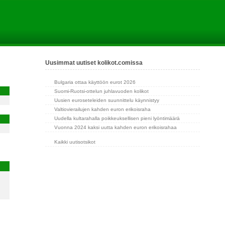
Uusimmat uutiset kolikot.comissa
Bulgaria ottaa käyttöön eurot 2026
Suomi-Ruotsi-ottelun juhlavuoden kolikot
Uusien euroseteleiden suunnittelu käynnistyy
Valtiovierailujen kahden euron erikoisraha
Uudella kultarahalla poikkeuksellisen pieni lyöntimäärä
Vuonna 2024 kaksi uutta kahden euron erikoisrahaa
Kaikki uutisotsikot