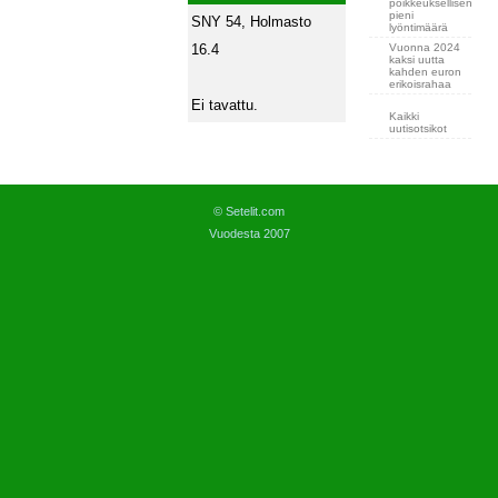
poikkeuksellisen
pieni
SNY 54, Holmasto
lyöntimäärä
Vuonna 2024
16.4
kaksi uutta
kahden euron
erikoisrahaa
Ei tavattu.
Kaikki
uutisotsikot
© Setelit.com
Vuodesta 2007