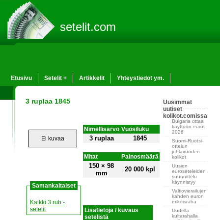
setelit.com
Etusivu
Setelit +
Artikkelit
Yhteystiedot ym.
3 ruplaa 1845
Uusimmat
uutiset
kolikot.comissa
Bulgaria ottaa
käyttöön eurot
Nimellisarvo
Vuosiluku
2026
3 ruplaa
1845
Ei kuvaa
Suomi-Ruotsi-
ottelun
juhlavuoden
Mitat
Painosmäärä
kolikot
150 × 98
Uusien
20 000 kpl
euroseteleiden
mm
suunnittelu
käynnistyy
Samankaltaiset
Valtiovierailujen
kahden euron
erikoisraha
Kaikki 3 rub -
setelit
Lisätietoja / kuvaus
Uudella
kultarahalla
setelistä