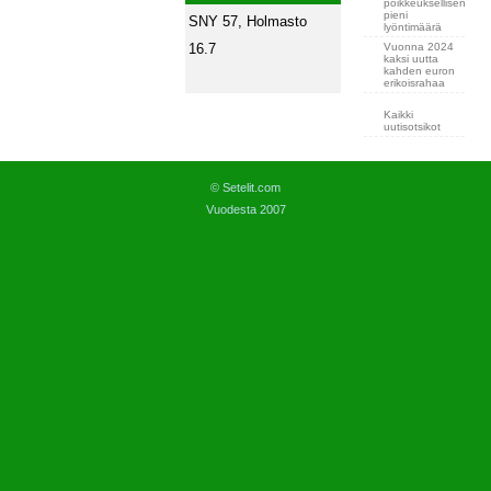
poikkeuksellisen
pieni
SNY 57, Holmasto
lyöntimäärä
Vuonna 2024
16.7
kaksi uutta
kahden euron
erikoisrahaa
Kaikki
uutisotsikot
© Setelit.com
Vuodesta 2007