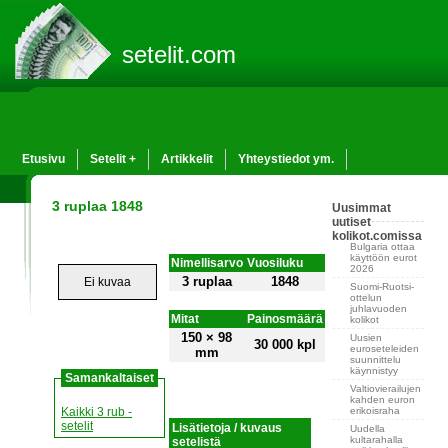
setelit.com
Etusivu
Setelit +
Artikkelit
Yhteystiedot ym.
3 ruplaa 1848
Uusimmat
uutiset
kolikot.comissa
Bulgaria ottaa
käyttöön eurot
Nimellisarvo
Vuosiluku
2026
3 ruplaa
1848
Ei kuvaa
Suomi-Ruotsi-
ottelun
juhlavuoden
Mitat
Painosmäärä
kolikot
150 × 98
Uusien
30 000 kpl
euroseteleiden
mm
suunnittelu
käynnistyy
Samankaltaiset
Valtiovierailujen
kahden euron
erikoisraha
Kaikki 3 rub -
setelit
Lisätietoja / kuvaus
Uudella
kultarahalla
setelistä