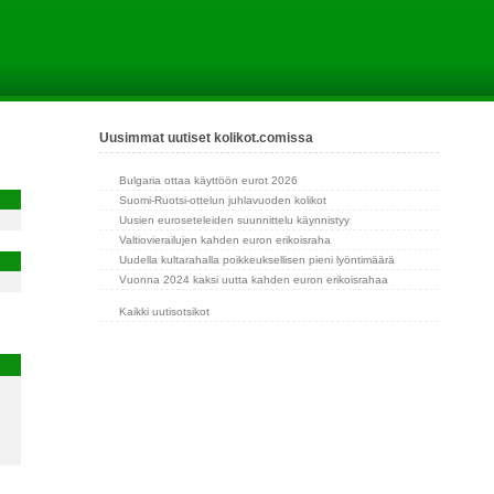
Uusimmat uutiset kolikot.comissa
Bulgaria ottaa käyttöön eurot 2026
Suomi-Ruotsi-ottelun juhlavuoden kolikot
Uusien euroseteleiden suunnittelu käynnistyy
Valtiovierailujen kahden euron erikoisraha
Uudella kultarahalla poikkeuksellisen pieni lyöntimäärä
Vuonna 2024 kaksi uutta kahden euron erikoisrahaa
Kaikki uutisotsikot