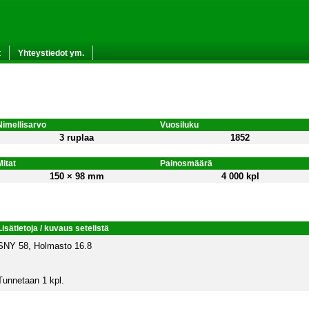
t
Yhteystiedot ym.
Nimellisarvo
Vuosiluku
3 ruplaa
1852
Mitat
Painosmäärä
150 × 98 mm
4 000 kpl
Lisätietoja / kuvaus setelistä
SNY 58, Holmasto 16.8
Tunnetaan 1 kpl.