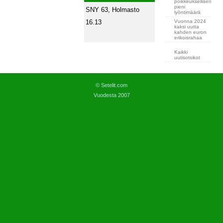
poikkeuksellisen
pieni
SNY 63, Holmasto
lyöntimäärä
Vuonna 2024
16.13
kaksi uutta
kahden euron
erikoisrahaa
Kaikki
uutisotsikot
© Setelit.com
Vuodesta 2007