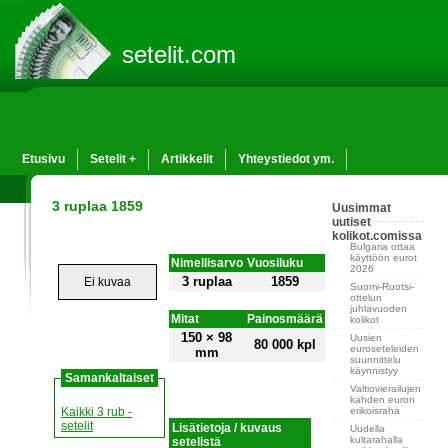
setelit.com
Etusivu
Setelit +
Artikkelit
Yhteystiedot ym.
3 ruplaa 1859
Uusimmat
uutiset
kolikot.comissa
Bulgaria ottaa
käyttöön eurot
Nimellisarvo
Vuosiluku
2026
3 ruplaa
1859
Ei kuvaa
Suomi-Ruotsi-
ottelun
juhlavuoden
Mitat
Painosmäärä
kolikot
150 × 98
Uusien
80 000 kpl
euroseteleiden
mm
suunnittelu
käynnistyy
Samankaltaiset
Valtiovierailujen
kahden euron
erikoisraha
Kaikki 3 rub -
setelit
Lisätietoja / kuvaus
Uudella
kultarahalla
setelistä