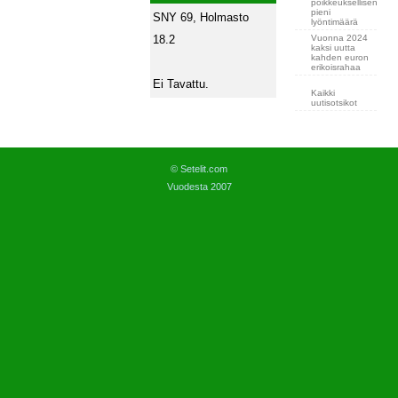
poikkeuksellisen
pieni
SNY 69, Holmasto
lyöntimäärä
Vuonna 2024
18.2
kaksi uutta
kahden euron
erikoisrahaa
Ei Tavattu.
Kaikki
uutisotsikot
© Setelit.com
Vuodesta 2007