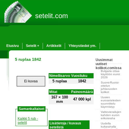
setelit.com
Etusivu
Setelit +
Artikkelit
Yhteystiedot ym.
5 ruplaa 1842
Uusimmat
uutiset
kolikot.comissa
Bulgaria ottaa
käyttöön eurot
Nimellisarvo
Vuosiluku
2026
5 ruplaa
1842
Ei kuvaa
Suomi-Ruotsi-
ottelun
juhlavuoden
Mitat
Painosmäärä
kolikot
167 × 100
Uusien
47 000 kpl
euroseteleiden
mm
suunnittelu
käynnistyy
Samankaltaiset
Valtiovierailujen
kahden euron
erikoisraha
Kaikki 5 rub -
setelit
Lisätietoja / kuvaus
Uudella
kultarahalla
setelistä