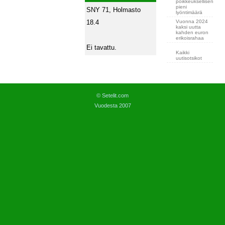
poikkeuksellisen
pieni
SNY 71, Holmasto
lyöntimäärä
Vuonna 2024
18.4
kaksi uutta
kahden euron
erikoisrahaa
Ei tavattu.
Kaikki
uutisotsikot
© Setelit.com
Vuodesta 2007