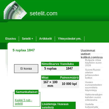
setelit.com
Etusivu
Setelit +
Artikkelit
Yhteystiedot ym.
5 ruplaa 1847
Uusimmat
uutiset
kolikot.comissa
Bulgaria ottaa
käyttöön eurot
Nimellisarvo
Vuosiluku
2026
5 ruplaa
1847
Ei kuvaa
Suomi-Ruotsi-
ottelun
juhlavuoden
Mitat
Painosmäärä
kolikot
167 × 100
Uusien
10 000 kpl
euroseteleiden
mm
suunnittelu
käynnistyy
Samankaltaiset
Valtiovierailujen
kahden euron
erikoisraha
Kaikki 5 rub -
setelit
Lisätietoja / kuvaus
Uudella
kultarahalla
setelistä