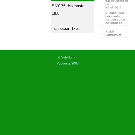
poikkeuksellisen
pieni
SNY 75, Holmasto
lyöntimäärä
Vuonna 2024
18.8
kaksi uutta
kahden euron
erikoisrahaa
Tunnetaan 1kpl.
Kaikki
uutisotsikot
© Setelit.com
Vuodesta 2007