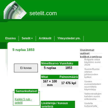
setelit.com
Etusivu
Setelit +
Artikkelit
Yhteystiedot ym.
5 ruplaa 1853
Uusimmat
uutiset
kolikot.comissa
Bulgaria ottaa
käyttöön eurot
Nimellisarvo
Vuosiluku
2026
5 ruplaa
1853
Ei kuvaa
Suomi-Ruotsi-
ottelun
juhlavuoden
Mitat
Painosmäärä
kolikot
167 × 100
Uusien
17 476 kpl
euroseteleiden
mm
suunnittelu
käynnistyy
Samankaltaiset
Valtiovierailujen
kahden euron
erikoisraha
Kaikki 5 rub -
setelit
Lisätietoja / kuvaus
Uudella
kultarahalla
setelistä