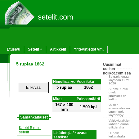
setelit.com
Etusivu
Setelit +
Artikkelit
Yhteystiedot ym.
5 ruplaa 1862
Uusimmat
uutiset
kolikot.comissa
Bulgaria ottaa
käyttöön eurot
Nimellisarvo
Vuosiluku
2026
5 ruplaa
1862
Ei kuvaa
Suomi-Ruotsi-
ottelun
juhlavuoden
Mitat
Painosmäärä
kolikot
167 × 100
Uusien
1 500 kpl
euroseteleiden
mm
suunnittelu
käynnistyy
Samankaltaiset
Valtiovierailujen
kahden euron
erikoisraha
Kaikki 5 rub -
setelit
Lisätietoja / kuvaus
Uudella
kultarahalla
setelistä