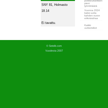
poikkeuksellisen
pieni
SNY 81, Holmasto
lyöntimäärä
Vuonna 2024
18.14
kaksi uutta
kahden euron
erikoisrahaa
Ei tavattu.
Kaikki
uutisotsikot
© Setelit.com
Vuodesta 2007