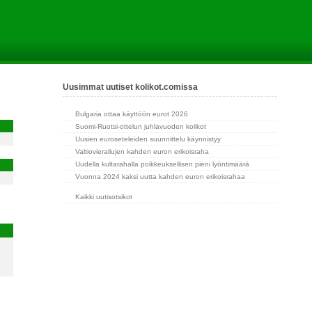
Uusimmat uutiset kolikot.comissa
Bulgaria ottaa käyttöön eurot 2026
Suomi-Ruotsi-ottelun juhlavuoden kolikot
Uusien euroseteleiden suunnittelu käynnistyy
Valtiovierailujen kahden euron erikoisraha
Uudella kultarahalla poikkeuksellisen pieni lyöntimäärä
Vuonna 2024 kaksi uutta kahden euron erikoisrahaa
Kaikki uutisotsikot