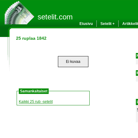
setelit.com
Etusivu
Setelit +
Artikkeli
25 ruplaa 1842
Ei kuvaa
Samankaltaiset
Kaikki 25 rub -setelit