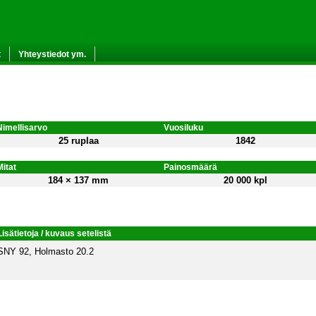
t
Yhteystiedot ym.
Nimellisarvo
Vuosiluku
25 ruplaa
1842
Mitat
Painosmäärä
184 × 137 mm
20 000 kpl
Lisätietoja / kuvaus setelistä
SNY 92, Holmasto 20.2