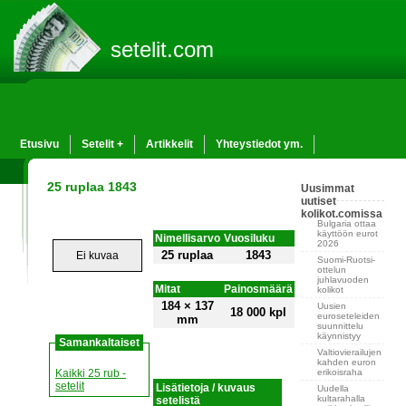
setelit.com
Etusivu
Setelit +
Artikkelit
Yhteystiedot ym.
25 ruplaa 1843
Uusimmat
uutiset
kolikot.comissa
Bulgaria ottaa
käyttöön eurot
Nimellisarvo
Vuosiluku
2026
25 ruplaa
1843
Ei kuvaa
Suomi-Ruotsi-
ottelun
juhlavuoden
Mitat
Painosmäärä
kolikot
184 × 137
Uusien
18 000 kpl
euroseteleiden
mm
suunnittelu
käynnistyy
Samankaltaiset
Valtiovierailujen
kahden euron
erikoisraha
Kaikki 25 rub -
setelit
Lisätietoja / kuvaus
Uudella
kultarahalla
setelistä