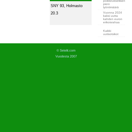
poikkeuksellisen
pieni
SNY 93, Holmasto
lyöntimäärä
Vuonna 2024
20.3
kaksi uutta
kahden euron
erikoisrahaa
Kaikki
uutisotsikot
© Setelit.com
Vuodesta 2007