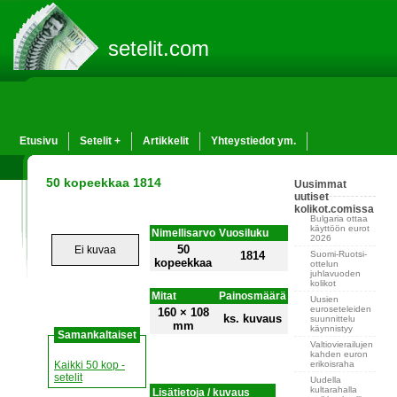
setelit.com
Etusivu
Setelit +
Artikkelit
Yhteystiedot ym.
50 kopeekkaa 1814
Uusimmat
uutiset
kolikot.comissa
Bulgaria ottaa
käyttöön eurot
Nimellisarvo
Vuosiluku
2026
50
Ei kuvaa
Suomi-Ruotsi-
1814
kopeekkaa
ottelun
juhlavuoden
kolikot
Mitat
Painosmäärä
Uusien
euroseteleiden
160 × 108
ks. kuvaus
suunnittelu
mm
käynnistyy
Samankaltaiset
Valtiovierailujen
kahden euron
erikoisraha
Kaikki 50 kop -
setelit
Uudella
kultarahalla
Lisätietoja / kuvaus