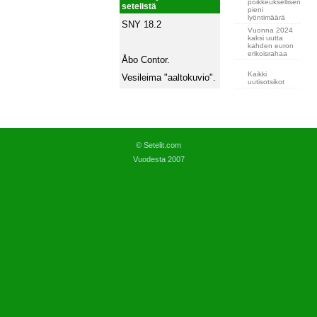
poikkeuksellisen
setelistä
pieni
lyöntimäärä
SNY 18.2
Vuonna 2024
kaksi uutta
kahden euron
erikoisrahaa
Åbo Contor.
Kaikki
Vesileima "aaltokuvio".
uutisotsikot
© Setelit.com
Vuodesta 2007