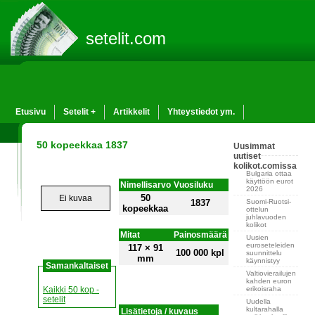
setelit.com
Etusivu
Setelit +
Artikkelit
Yhteystiedot ym.
50 kopeekkaa 1837
Uusimmat
uutiset
kolikot.comissa
Bulgaria ottaa
käyttöön eurot
Nimellisarvo
Vuosiluku
2026
50
Ei kuvaa
Suomi-Ruotsi-
1837
kopeekkaa
ottelun
juhlavuoden
kolikot
Mitat
Painosmäärä
Uusien
euroseteleiden
117 × 91
100 000 kpl
suunnittelu
mm
käynnistyy
Samankaltaiset
Valtiovierailujen
kahden euron
erikoisraha
Kaikki 50 kop -
setelit
Uudella
kultarahalla
Lisätietoja / kuvaus