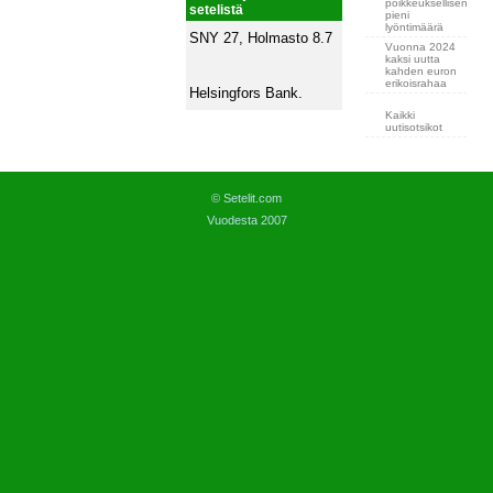
poikkeuksellisen
setelistä
pieni
lyöntimäärä
SNY 27, Holmasto 8.7
Vuonna 2024
kaksi uutta
kahden euron
erikoisrahaa
Helsingfors Bank.
Kaikki
uutisotsikot
© Setelit.com
Vuodesta 2007