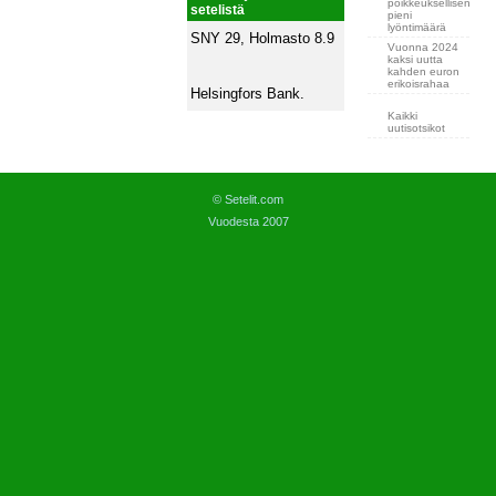
poikkeuksellisen
setelistä
pieni
lyöntimäärä
SNY 29, Holmasto 8.9
Vuonna 2024
kaksi uutta
kahden euron
erikoisrahaa
Helsingfors Bank.
Kaikki
uutisotsikot
© Setelit.com
Vuodesta 2007