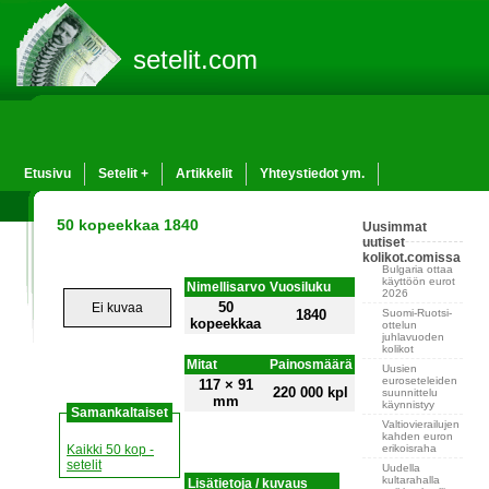
setelit.com
Etusivu
Setelit +
Artikkelit
Yhteystiedot ym.
50 kopeekkaa 1840
Uusimmat
uutiset
kolikot.comissa
Bulgaria ottaa
käyttöön eurot
Nimellisarvo
Vuosiluku
2026
50
Ei kuvaa
Suomi-Ruotsi-
1840
kopeekkaa
ottelun
juhlavuoden
kolikot
Mitat
Painosmäärä
Uusien
euroseteleiden
117 × 91
220 000 kpl
suunnittelu
mm
käynnistyy
Samankaltaiset
Valtiovierailujen
kahden euron
erikoisraha
Kaikki 50 kop -
setelit
Uudella
kultarahalla
Lisätietoja / kuvaus