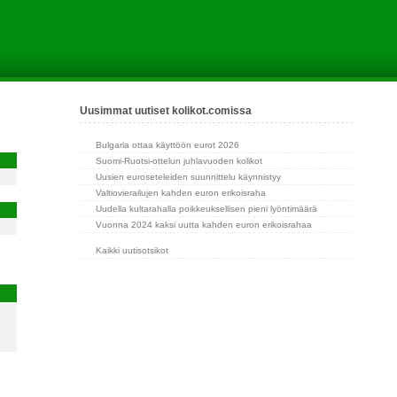
Uusimmat uutiset kolikot.comissa
Bulgaria ottaa käyttöön eurot 2026
Suomi-Ruotsi-ottelun juhlavuoden kolikot
Uusien euroseteleiden suunnittelu käynnistyy
Valtiovierailujen kahden euron erikoisraha
Uudella kultarahalla poikkeuksellisen pieni lyöntimäärä
Vuonna 2024 kaksi uutta kahden euron erikoisrahaa
Kaikki uutisotsikot