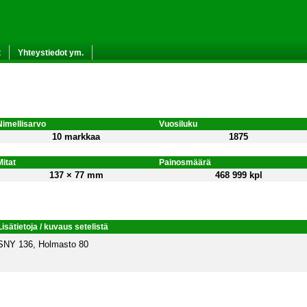
t
Yhteystiedot ym.
Nimellisarvo
Vuosiluku
10 markkaa
1875
Mitat
Painosmäärä
137 × 77 mm
468 999 kpl
Lisätietoja / kuvaus setelistä
SNY 136, Holmasto 80