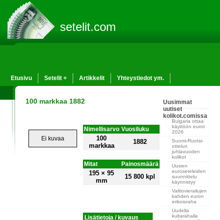
setelit.com
Etusivu
Setelit +
Artikkelit
Yhteystiedot ym.
100 markkaa 1882
Uusimmat
uutiset
kolikot.comissa
Bulgaria ottaa
käyttöön eurot
Nimellisarvo
Vuosiluku
2026
100
Ei kuvaa
Suomi-Ruotsi-
1882
markkaa
ottelun
juhlavuoden
kolikot
Mitat
Painosmäärä
Uusien
euroseteleiden
195 × 95
15 800 kpl
suunnittelu
mm
käynnistyy
Valtiovierailujen
kahden euron
erikoisraha
Uudella
kultarahalla
Lisätietoja / kuvaus