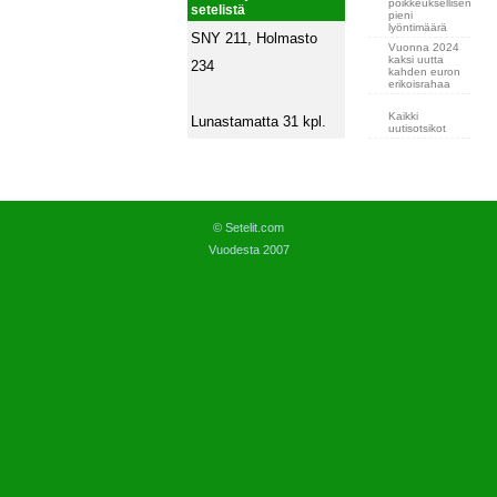
poikkeuksellisen
setelistä
pieni
lyöntimäärä
SNY 211, Holmasto
Vuonna 2024
kaksi uutta
234
kahden euron
erikoisrahaa
Kaikki
Lunastamatta 31 kpl.
uutisotsikot
© Setelit.com
Vuodesta 2007