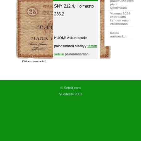
poikkeuksellisen
pieni
SNY 212.4, Holmasto
lyöntimäärä
Vuonna 2024
236.2
kaksi uutta
kahden euron
erikoisrahaa
Kaikki
uutisotsikot
HUOM! Valitun setelin
painosmäärä sisältyy
tämän
setelin
painosmäärään.
Klikkaa suuremmaksi!
© Setelit.com
Vuodesta 2007