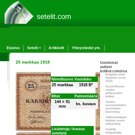
setelit.com
Etusivu
Setelit +
Artikkelit
Yhteystiedot ym.
25 markkaa 1918
Uusimmat
uutiset
kolikot.comissa
Bulgaria ottaa
käyttöön eurot
Nimellisarvo
Vuosiluku
2026
25 markkaa
1918 B*
Suomi-Ruotsi-
ottelun
juhlavuoden
Mitat
Painosmäärä
kolikot
144 × 91
Uusien
ks. kuvaus
euroseteleiden
mm
suunnittelu
käynnistyy
Valtiovierailujen
kahden euron
erikoisraha
Lisätietoja / kuvaus
Uudella
kultarahalla
setelistä