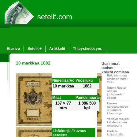
setelit.com
Etusivu
Setelit +
Artikkelit
Yhteystiedot ym.
10 markkaa 1882
Uusimmat
uutiset
kolikot.comissa
Bulgaria ottaa
käyttöön eurot
Nimellisarvo
Vuosiluku
2026
10 markkaa
1882
Suomi-Ruotsi-
ottelun
juhlavuoden
Mitat
Painosmäärä
kolikot
137 × 77
1 986 500
Uusien
euroseteleiden
mm
kpl
suunnittelu
käynnistyy
Valtiovierailujen
kahden euron
erikoisraha
Lisätietoja / kuvaus
Uudella
kultarahalla
setelistä