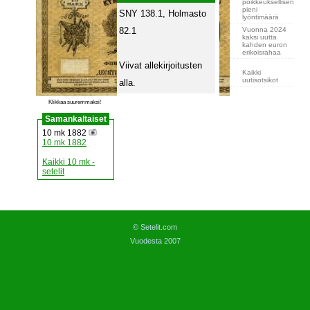
poikkeuksellisen
pieni
SNY 138.1, Holmasto
lyöntimäärä
Vuonna 2024
82.1
kaksi uutta
kahden euron
erikoisrahaa
Viivat allekirjoitusten
Kaikki
uutisotsikot
alla.
Klikkaa suuremmaksi!
Samankaltaiset
10 mk 1882
10 mk 1882
Kaikki 10 mk -
setelit
© Setelit.com
Vuodesta 2007