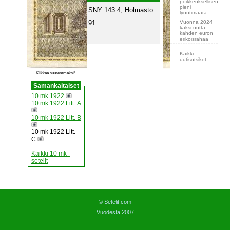
poikkeuksellisen
pieni
SNY 143.4, Holmasto
lyöntimäärä
Vuonna 2024
91
kaksi uutta
kahden euron
erikoisrahaa
Kaikki
uutisotsikot
Klikkaa suuremmaksi!
Samankaltaiset
10 mk 1922
10 mk 1922 Litt. A
10 mk 1922 Litt. B
10 mk 1922 Litt.
C
Kaikki 10 mk -
setelit
© Setelit.com
Vuodesta 2007