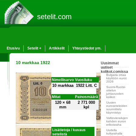
setelit.com
Etusivu
Setelit +
Artikkelit
Yhteystiedot ym.
10 markkaa 1922
Uusimmat
uutiset
kolikot.comissa
Bulgaria ottaa
käyttöön eurot
Nimellisarvo
Vuosiluku
2026
10 markkaa
1922 Litt. C
Suomi-Ruotsi-
ottelun
juhlavuoden
Mitat
Painosmäärä
kolikot
120 × 68
2 771 000
Uusien
euroseteleiden
mm
kpl
suunnittelu
käynnistyy
Valtiovierailujen
kahden euron
erikoisraha
Lisätietoja / kuvaus
Uudella
kultarahalla
setelistä