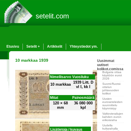
setelit.com
Etusivu
Setelit +
Artikkelit
Yhteystiedot ym.
10 markkaa 1939
Uusimmat
uutiset
kolikot.comissa
Bulgaria ottaa
käyttöön eurot
Nimellisarvo
Vuosiluku
2026
1939 Litt. D
Suomi-Ruotsi-
10 markkaa
vl I, kk I
ottelun
juhlavuoden
kolikot
Mitat
Painosmäärä
Uusien
euroseteleiden
120 × 68
36 080 000
suunnittelu
mm
kpl
käynnistyy
Valtiovierailujen
kahden euron
erikoisraha
Uudella
kultarahalla
Lisätietoja / kuvaus