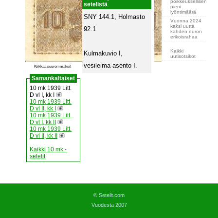
poikkeuksellisen
setelistä
pieni
lyöntimäärä
SNY 144.1, Holmasto
Vuonna 2024
kaksi uutta
92.1
kahden euron
erikoisrahaa
Kaikki
Kulmakuvio I,
uutisotsikot
vesileima asento I.
Klikkaa suuremmaksi!
Samankaltaiset
10 mk 1939 Litt.
D vl I, kk I
10 mk 1939 Litt.
D vl II, kk I
10 mk 1939 Litt.
D vl I, kk II
10 mk 1939 Litt.
D vl II, kk II
Kaikki 10 mk -
setelit
© Setelit.com
Vuodesta 2007