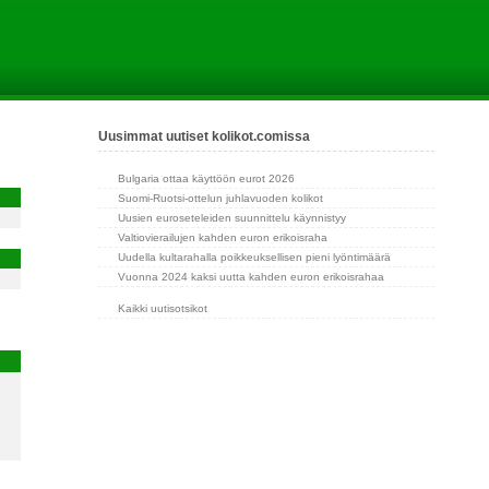
Uusimmat uutiset kolikot.comissa
Bulgaria ottaa käyttöön eurot 2026
Suomi-Ruotsi-ottelun juhlavuoden kolikot
Uusien euroseteleiden suunnittelu käynnistyy
Valtiovierailujen kahden euron erikoisraha
Uudella kultarahalla poikkeuksellisen pieni lyöntimäärä
Vuonna 2024 kaksi uutta kahden euron erikoisrahaa
Kaikki uutisotsikot