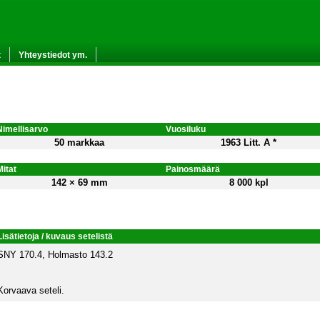
t
Yhteystiedot ym.
Nimellisarvo
Vuosiluku
50 markkaa
1963 Litt. A *
Mitat
Painosmäärä
142 × 69 mm
8 000 kpl
Lisätietoja / kuvaus setelistä
SNY 170.4, Holmasto 143.2
Korvaava seteli.