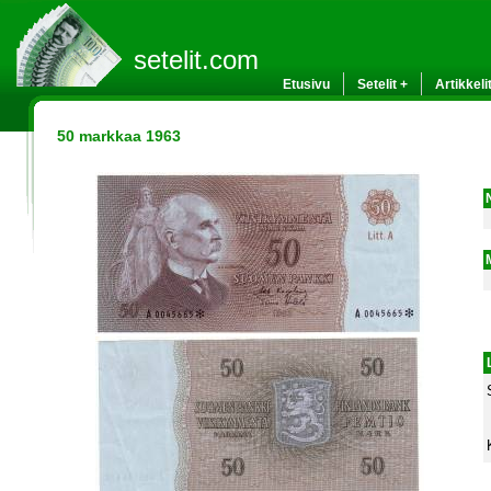
setelit.com
Etusivu
Setelit +
Artikkeli
50 markkaa 1963