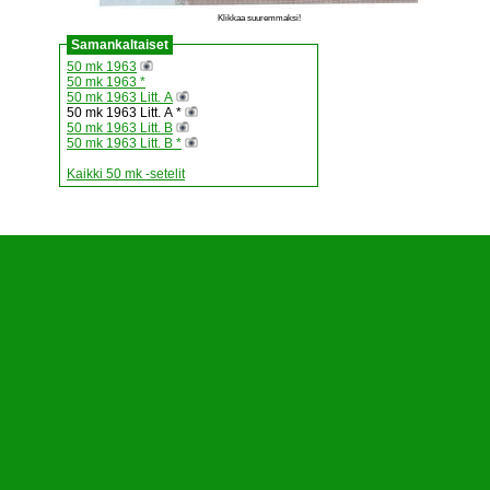
Klikkaa suuremmaksi!
Samankaltaiset
50 mk 1963
50 mk 1963 *
50 mk 1963 Litt. A
50 mk 1963 Litt. A *
50 mk 1963 Litt. B
50 mk 1963 Litt. B *
Kaikki 50 mk -setelit