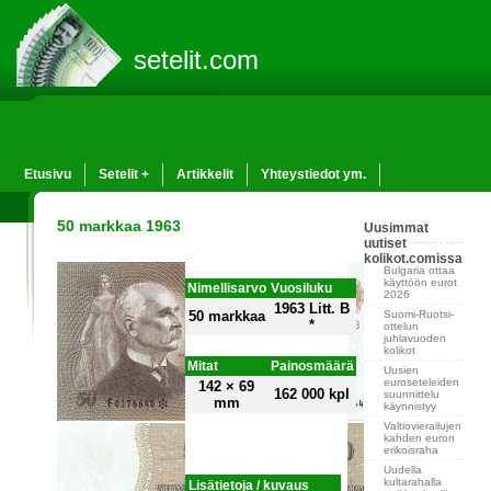
setelit.com
Etusivu
Setelit +
Artikkelit
Yhteystiedot ym.
50 markkaa 1963
Uusimmat
uutiset
kolikot.comissa
Bulgaria ottaa
käyttöön eurot
Nimellisarvo
Vuosiluku
2026
1963 Litt. B
Suomi-Ruotsi-
50 markkaa
*
ottelun
juhlavuoden
kolikot
Mitat
Painosmäärä
Uusien
euroseteleiden
142 × 69
162 000 kpl
suunnittelu
mm
käynnistyy
Valtiovierailujen
kahden euron
erikoisraha
Uudella
kultarahalla
Lisätietoja / kuvaus