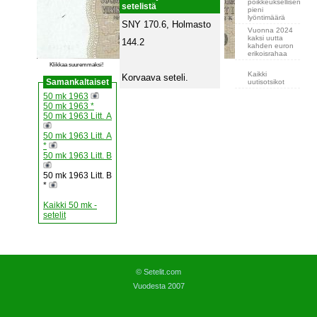
poikkeuksellisen
setelistä
pieni
lyöntimäärä
SNY 170.6, Holmasto
Vuonna 2024
kaksi uutta
144.2
kahden euron
erikoisrahaa
Klikkaa suuremmaksi!
Kaikki
Korvaava seteli.
Samankaltaiset
uutisotsikot
50 mk 1963
50 mk 1963 *
50 mk 1963 Litt. A
50 mk 1963 Litt. A
*
50 mk 1963 Litt. B
50 mk 1963 Litt. B
*
Kaikki 50 mk -
setelit
© Setelit.com
Vuodesta 2007