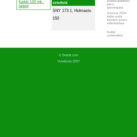
poikkeuksellisen
Kaikki 100 mk -
setelistä
pieni
setelit
lyöntimäärä
SNY 173.1, Holmasto
Vuonna 2024
kaksi uutta
150
kahden euron
erikoisrahaa
Kaikki
uutisotsikot
© Setelit.com
Vuodesta 2007