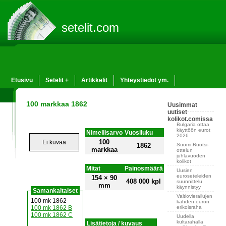
setelit.com
Etusivu
Setelit +
Artikkelit
Yhteystiedot ym.
100 markkaa 1862
Uusimmat
uutiset
kolikot.comissa
Bulgaria ottaa
käyttöön eurot
Nimellisarvo
Vuosiluku
2026
100
Ei kuvaa
Suomi-Ruotsi-
1862
markkaa
ottelun
juhlavuoden
kolikot
Mitat
Painosmäärä
Uusien
euroseteleiden
154 × 90
408 000 kpl
suunnittelu
mm
käynnistyy
Samankaltaiset
Valtiovierailujen
100 mk 1862
kahden euron
erikoisraha
100 mk 1862 B
100 mk 1862 C
Uudella
kultarahalla
Lisätietoja / kuvaus