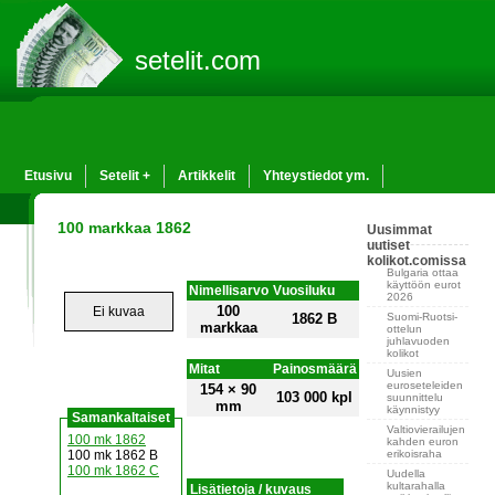
setelit.com
Etusivu
Setelit +
Artikkelit
Yhteystiedot ym.
100 markkaa 1862
Uusimmat
uutiset
kolikot.comissa
Bulgaria ottaa
käyttöön eurot
Nimellisarvo
Vuosiluku
2026
100
Ei kuvaa
Suomi-Ruotsi-
1862 B
markkaa
ottelun
juhlavuoden
kolikot
Mitat
Painosmäärä
Uusien
euroseteleiden
154 × 90
103 000 kpl
suunnittelu
mm
käynnistyy
Samankaltaiset
Valtiovierailujen
100 mk 1862
kahden euron
erikoisraha
100 mk 1862 B
100 mk 1862 C
Uudella
kultarahalla
Lisätietoja / kuvaus