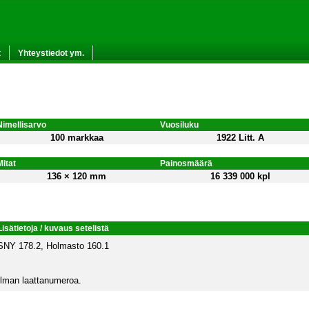
t
Yhteystiedot ym.
Nimellisarvo
Vuosiluku
100 markkaa
1922 Litt. A
Mitat
Painosmäärä
136 × 120 mm
16 339 000 kpl
Lisätietoja / kuvaus setelistä
SNY 178.2, Holmasto 160.1
Ilman laattanumeroa.