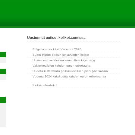
Uusimmat uutiset kolikot.comissa
Bulgaria ottaa käyttöön eurot 2026
Suomi-Ruotsi-ottelun juhlavuoden kolikot
Uusien euroseteleiden suunnittelu käynnistyy
Valtiovierailujen kahden euron erikoisraha
Uudella kultarahalla poikkeuksellisen pieni lyöntimäärä
Vuonna 2024 kaksi uutta kahden euron erikoisrahaa
Kaikki uutisotsikot