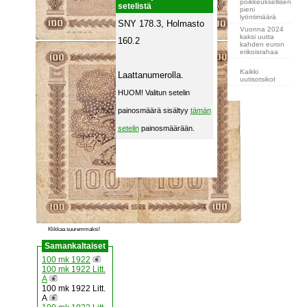
poikkeuksellisen
setelistä
pieni
lyöntimäärä
SNY 178.3, Holmasto
Vuonna 2024
kaksi uutta
160.2
kahden euron
erikoisrahaa
Kaikki
Laattanumerolla.
uutisotsikot
HUOM! Valitun setelin
painosmäärä sisältyy
tämän
setelin
painosmäärään.
Klikkaa suuremmaksi!
Samankaltaiset
100 mk 1922
100 mk 1922 Litt.
A
100 mk 1922 Litt.
A