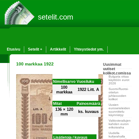
setelit.com
Etusivu
Setelit +
Artikkelit
Yhteystiedot ym.
100 markkaa 1922
Uusimmat
uutiset
kolikot.comissa
Bulgaria ottaa
käyttöön eurot
Nimellisarvo
Vuosiluku
2026
100
Suomi-Ruotsi-
1922 Litt. A
markkaa
ottelun
juhlavuoden
kolikot
Mitat
Painosmäärä
Uusien
euroseteleiden
136 × 120
ks. kuvaus
suunnittelu
mm
käynnistyy
Valtiovierailujen
kahden euron
erikoisraha
Uudella
kultarahalla
Lisätietoja / kuvaus