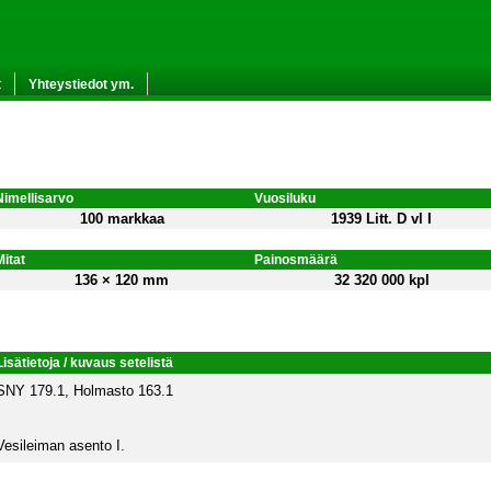
t
Yhteystiedot ym.
Nimellisarvo
Vuosiluku
100 markkaa
1939 Litt. D vl I
Mitat
Painosmäärä
136 × 120 mm
32 320 000 kpl
Lisätietoja / kuvaus setelistä
SNY 179.1, Holmasto 163.1
Vesileiman asento I.