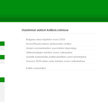
Uusimmat uutiset kolikot.comissa
Bulgaria ottaa käyttöön eurot 2026
Suomi-Ruotsi-ottelun juhlavuoden kolikot
Uusien euroseteleiden suunnittelu käynnistyy
Valtiovierailujen kahden euron erikoisraha
Uudella kultarahalla poikkeuksellisen pieni lyöntimäärä
Vuonna 2024 kaksi uutta kahden euron erikoisrahaa
Kaikki uutisotsikot