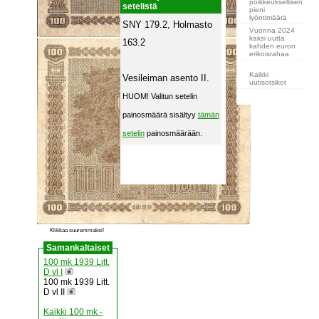
poikkeuksellisen
setelistä
pieni
lyöntimäärä
SNY 179.2, Holmasto
Vuonna 2024
kaksi uutta
163.2
kahden euron
erikoisrahaa
Kaikki
Vesileiman asento II.
uutisotsikot
HUOM! Valitun setelin
painosmäärä sisältyy
tämän
setelin
painosmäärään.
Klikkaa suuremmaksi!
Samankaltaiset
100 mk 1939 Litt.
D vl I
100 mk 1939 Litt.
D vl II
Kaikki 100 mk -