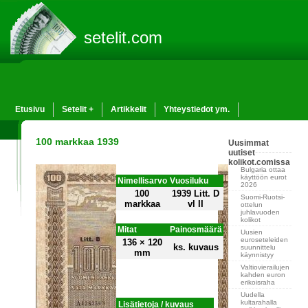
setelit.com
Etusivu
Setelit +
Artikkelit
Yhteystiedot ym.
100 markkaa 1939
Uusimmat
uutiset
kolikot.comissa
Bulgaria ottaa
käyttöön eurot
Nimellisarvo
Vuosiluku
2026
100
1939 Litt. D
Suomi-Ruotsi-
markkaa
vl II
ottelun
juhlavuoden
kolikot
Mitat
Painosmäärä
Uusien
euroseteleiden
136 × 120
ks. kuvaus
suunnittelu
mm
käynnistyy
Valtiovierailujen
kahden euron
erikoisraha
Uudella
kultarahalla
Lisätietoja / kuvaus