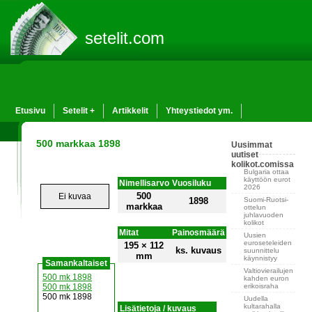
setelit.com
Etusivu
Setelit +
Artikkelit
Yhteystiedot ym.
500 markkaa 1898
Uusimmat
uutiset
kolikot.comissa
Bulgaria ottaa
käyttöön eurot
Nimellisarvo
Vuosiluku
2026
500
Ei kuvaa
Suomi-Ruotsi-
1898
markkaa
ottelun
juhlavuoden
kolikot
Mitat
Painosmäärä
Uusien
euroseteleiden
195 × 112
ks. kuvaus
suunnittelu
mm
käynnistyy
Samankaltaiset
Valtiovierailujen
500 mk 1898
kahden euron
erikoisraha
500 mk 1898
500 mk 1898
Uudella
kultarahalla
Lisätietoja / kuvaus